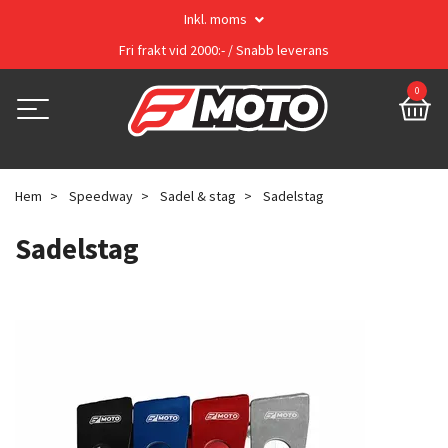
Inkl. moms
Fri frakt vid 2000:- / Snabb leverans
0
Hem
Speedway
Sadel & stag
Sadelstag
Sadelstag