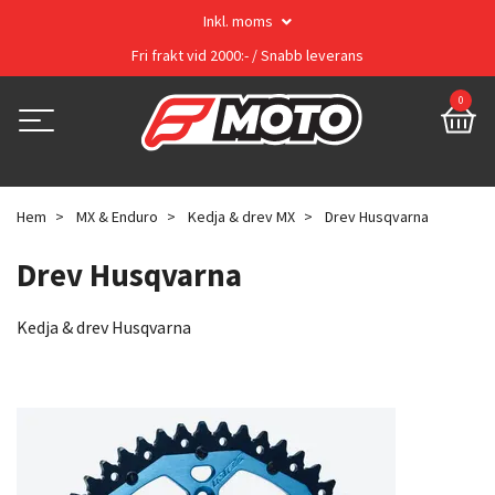
Inkl. moms
Fri frakt vid 2000:- / Snabb leverans
0
Hem
MX & Enduro
Kedja & drev MX
Drev Husqvarna
Drev Husqvarna
Kedja & drev Husqvarna