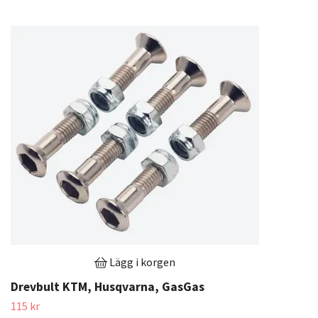
Lägg i korgen
Drevbult KTM, Husqvarna, GasGas
115 kr