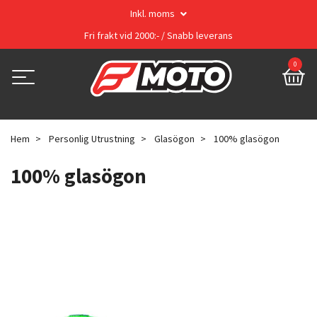
Inkl. moms
Fri frakt vid 2000:- / Snabb leverans
0
Hem
Personlig Utrustning
Glasögon
100% glasögon
100% glasögon