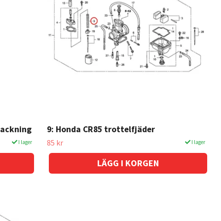
packning
9: Honda CR85 trottelfjäder
85 kr
I lager
I lager