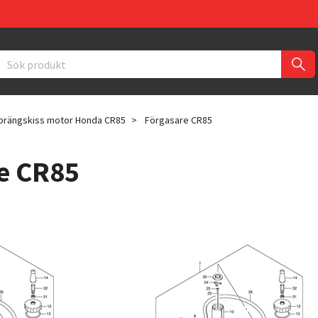
prängskiss motor Honda CR85
Förgasare CR85
e CR85