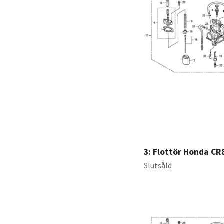
Däck, hjul 85/190cc
Fotpinne 85/190cc
Handtag, vajer 85/190cc
Kedja & drev 85/190cc
Luftfilter 85/190cc
Skärmar 85/190
Ämne växelspak
3: Flottör Honda CR
Slutsåld