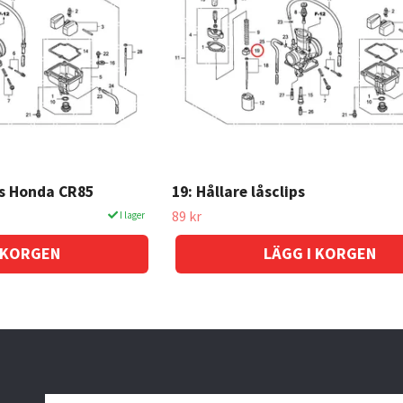
ps Honda CR85
19: Hållare låsclips
89 kr
I lager