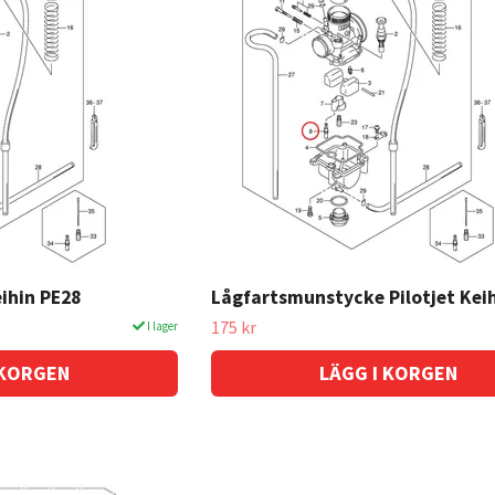
ihin PE28
Lågfartsmunstycke Pilotjet Kei
175 kr
I lager
 KORGEN
LÄGG I KORGEN