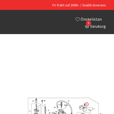
Fri frakt vid 2000:- / Snabb leverans
Önskelistan
0
Varukorg