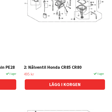
hin PE28
2: Nålventil Honda CR85 CR80
495 kr
I lager
I lager