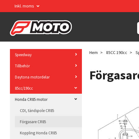
Inkl. moms
Hem
85CC 190cc
S
Speedway
Tillbehör
Förgasar
Daytona motordelar
85cc/190cc
Honda CR85 motor
CDI, tändspole CR85
Förgasare CR85
Koppling Honda CR85