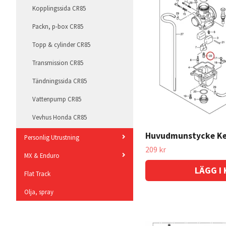
Kopplingssida CR85
Packn, p-box CR85
Topp & cylinder CR85
Transmission CR85
Tändningssida CR85
Vattenpump CR85
Vevhus Honda CR85
Huvudmunstycke Ke
Vevparti & kolv CR85
Personlig Utrustning
209 kr
Växeltrumma CR85
MX & Enduro
LÄGG I
Suzuki RM85 motor
Flat Track
Suzuki RM85 ram
Olja, spray
Avgassystem 85cc