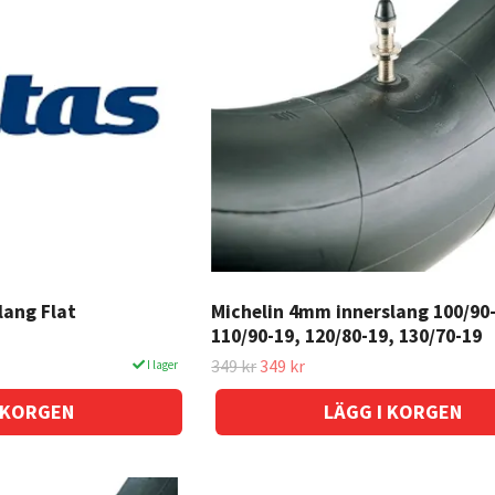
lang Flat
Michelin 4mm innerslang 100/90
110/90-19, 120/80-19, 130/70-19
349 kr
349 kr
I lager