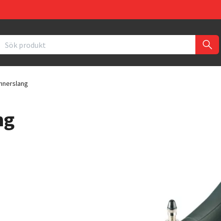
nnerslang
ng