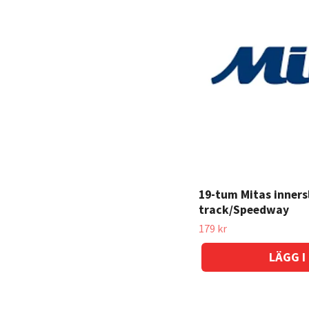
Gummihandtag MX
Hjul MX & Enduro
Hjul tillbehör (ekrar)
Hjullager, distanser
Kedja & drev MX
Kedjestyrare, kedjesläpa
Koppling MX
Lager MX
19-tum Mitas inners
Luftfilter
track/Speedway
Olja MX & Enduro
179 kr
Selab sadelöverdrag
Växelspak