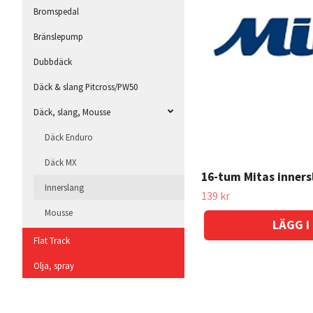
Bromspedal
Bränslepump
Dubbdäck
Däck & slang Pitcross/PW50
Däck, slang, Mousse
Däck Enduro
Däck MX
16-tum Mitas inners
Innerslang
139 kr
Mousse
Däcklås
Flat Track
Fotpinnar MX
Olja, spray
Gashandtag MX