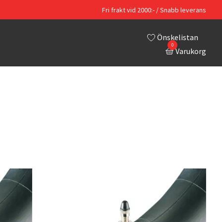
Fri frakt vid 2000:- / Snabb leverans
Önskelistan
0
Varukorg