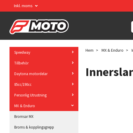
Inkl. moms
Hem
MX & Enduro
I
Speedway
Tillbehör
Innersla
Daytona motordelar
85cc/190cc
Personlig Utrustning
MX & Enduro
Bromsar MX
Broms & kopplingsgrepp