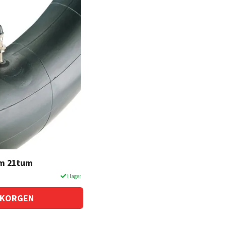
am 21tum
I lager