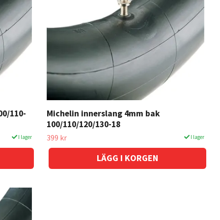
00/110-
Michelin innerslang 4mm bak
100/110/120/130-18
399 kr
I lager
I lager