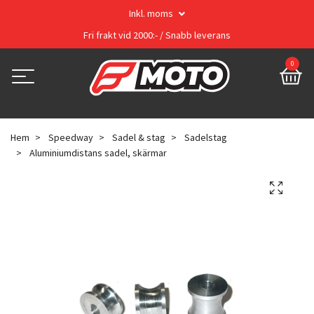
Inkl. moms
Fri frakt vid 2000:- / Snabb leverans
0
Hem
Speedway
Sadel & stag
Sadelstag
Aluminiumdistans sadel, skärmar