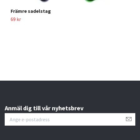
Främre sadelstag
69 kr
B
3
Anmäl dig till vår nyhetsbrev