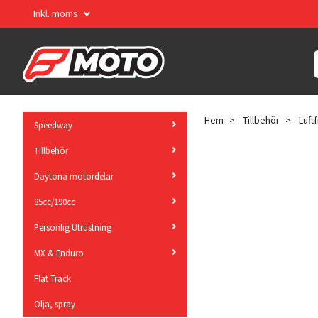
Inkl. moms
Hem
Tillbehör
Luft
Speedway
Tillbehör
Daytona motordelar
85cc/190cc
Personlig Utrustning
MX & Enduro
Flat Track
Olja, spray