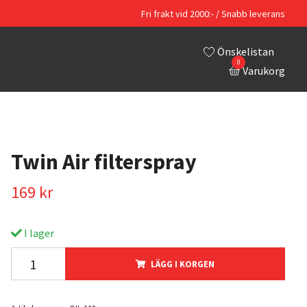
Fri frakt vid 2000:- / Snabb leverans
Önskelistan
0
Varukorg
Twin Air filterspray
169 kr
I lager
LÄGG I KORGEN