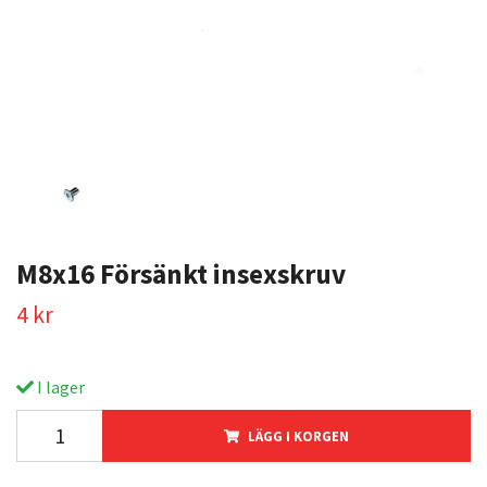
M8x16 Försänkt insexskruv
4 kr
I lager
LÄGG I KORGEN