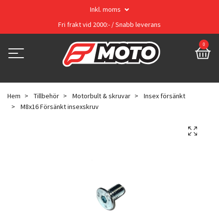
Inkl. moms
Fri frakt vid 2000:- / Snabb leverans
0
Hem
Tillbehör
Motorbult & skruvar
Insex försänkt
M8x16 Försänkt insexskruv