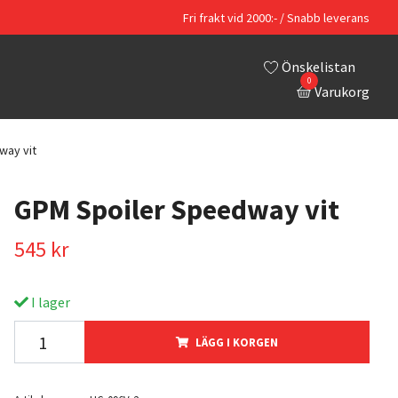
Fri frakt vid 2000:- / Snabb leverans
Önskelistan
0
Varukorg
way vit
GPM Spoiler Speedway vit
545 kr
I lager
LÄGG I KORGEN