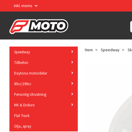
Inkl. moms
Hem
Speedway
Sk
Speedway
Tillbehör
Daytona motordelar
85cc/190cc
Personlig Utrustning
MX & Enduro
Flat Track
Olja, spray