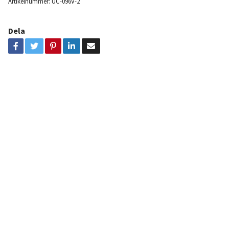
Artikelnummer:
UC-096V-2
Dela