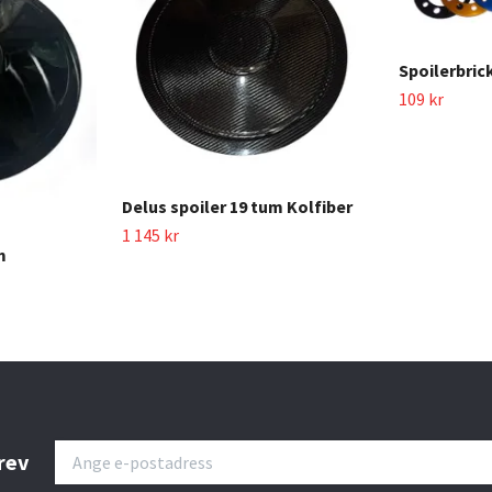
Spoilerbric
109 kr
Delus spoiler 19 tum Kolfiber
1 145 kr
m
rev