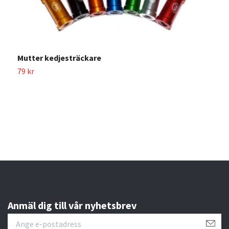
Mutter kedjesträckare
79 kr
K
4
Anmäl dig till vår nyhetsbrev