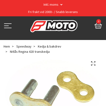
Inkl. moms
Fri frakt vid 2000:- / Snabb leverans
0
Hem
Speedway
Kedja & bakdrev
Nitlås Regina 428 transkedja