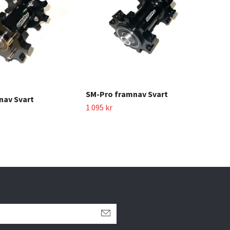
Bal
SM-Pro framnav Svart
450 
nav Svart
1 095 kr