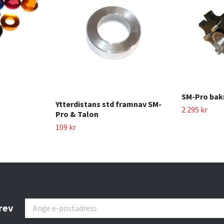
SM-Pro bak
Ytterdistans std framnav SM-
2 295 kr
Pro & Talon
109 kr
rev