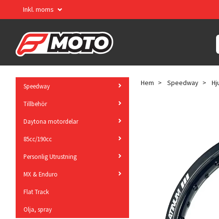
Inkl. moms
Hem
Speedway
Hj
Speedway
Tillbehör
Daytona motordelar
85cc/190cc
Personlig Utrustning
MX & Enduro
Flat Track
Olja, spray