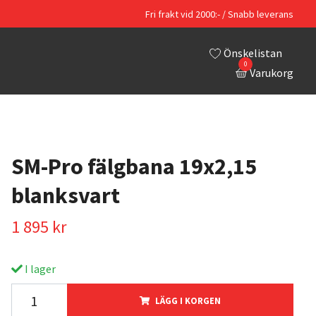
Fri frakt vid 2000:- / Snabb leverans
Önskelistan
0
Varukorg
SM-Pro fälgbana 19x2,15
blanksvart
1 895 kr
I lager
LÄGG I KORGEN