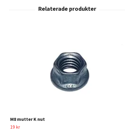
M8 mutter K nut
19 kr