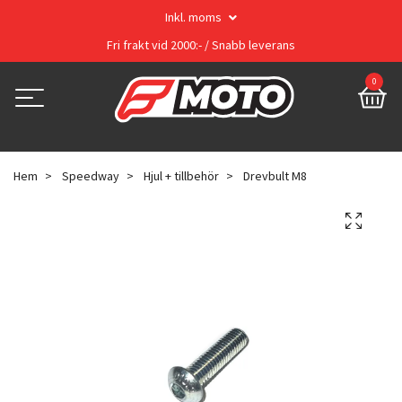
Inkl. moms
Fri frakt vid 2000:- / Snabb leverans
0
Hem
Speedway
Hjul + tillbehör
Drevbult M8