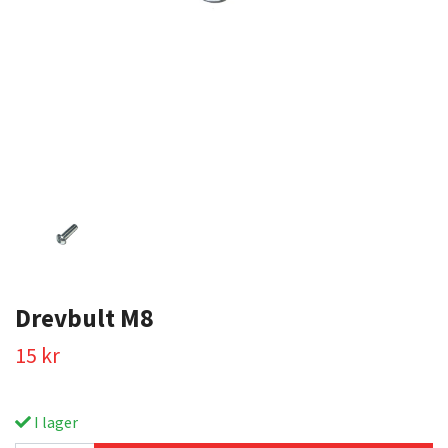
Drevbult M8
15 kr
I lager