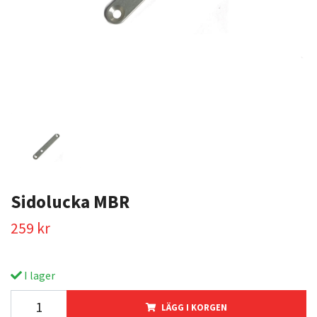
Sidolucka MBR
259 kr
I lager
LÄGG I KORGEN