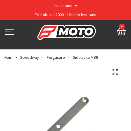
Inkl. moms
Fri frakt vid 2000:- / Snabb leverans
0
Hem
Speedway
Förgasare
Sidolucka MBR