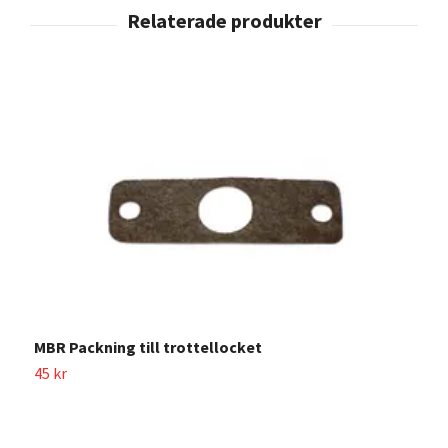
MBR Packning till trottellocket
45 kr
T
1