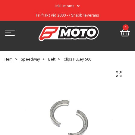
Inkl. moms
Fri frakt vid 2000:- / Snabb leverans
0
Hem
Speedway
Belt
Clips Pulley 500