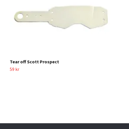
T
Sl
Tear off Scott Prospect
59 kr