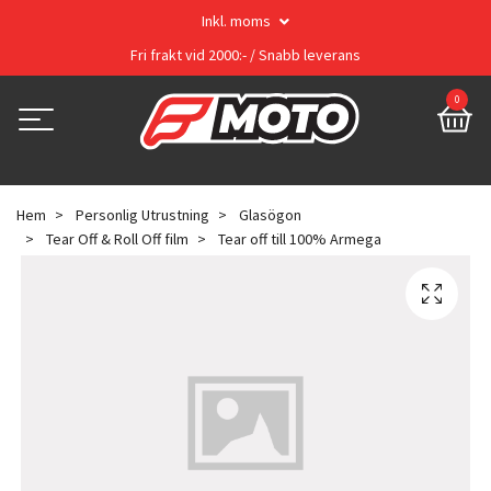
Inkl. moms
Fri frakt vid 2000:- / Snabb leverans
0
Hem
Personlig Utrustning
Glasögon
Tear Off & Roll Off film
Tear off till 100% Armega