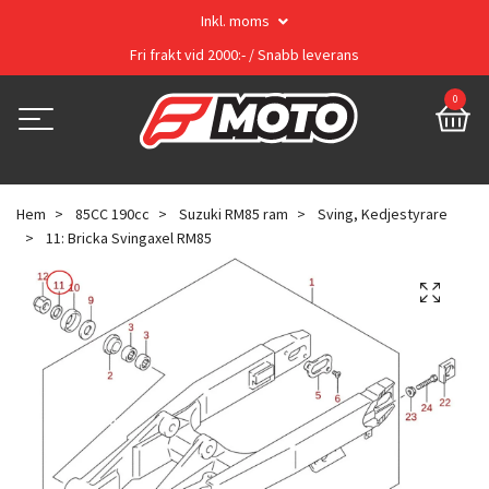
Inkl. moms
Fri frakt vid 2000:- / Snabb leverans
0
Hem
85CC 190cc
Suzuki RM85 ram
Sving, Kedjestyrare
11: Bricka Svingaxel RM85