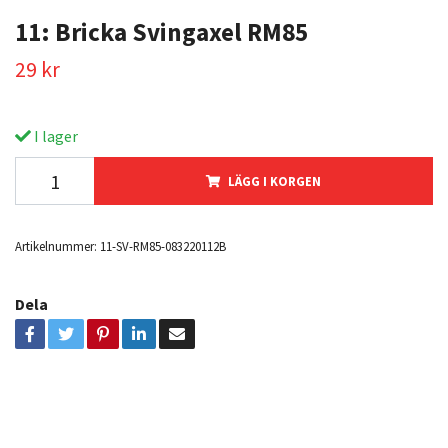
11: Bricka Svingaxel RM85
29 kr
I lager
LÄGG I KORGEN
Artikelnummer:
11-SV-RM85-083220112B
Dela