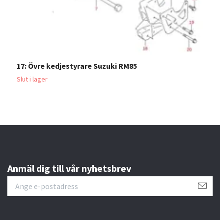
17: Övre kedjestyrare Suzuki RM85
1
1
Slut i lager
Anmäl dig till vår nyhetsbrev