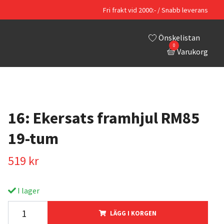
Fri frakt vid 2000:- / Snabb leverans
Önskelistan
0
Varukorg
16: Ekersats framhjul RM85
19-tum
519 kr
I lager
LÄGG I KORGEN