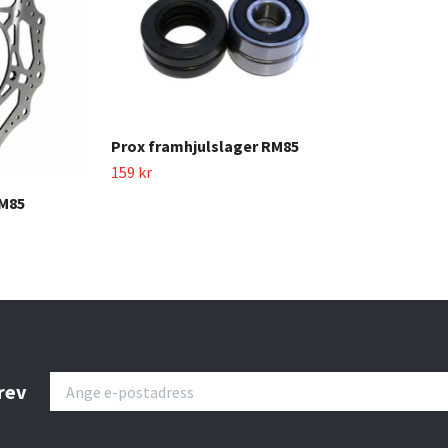
Prox framhjulslager RM85
159 kr
RM85
rev