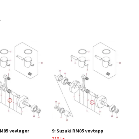
RM85 vevlager
9: Suzuki RM85 vevtapp
2: 
219 kr
319 