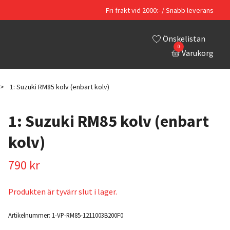
Fri frakt vid 2000:- / Snabb leverans
Önskelistan
0
Varukorg
1: Suzuki RM85 kolv (enbart kolv)
1: Suzuki RM85 kolv (enbart
kolv)
790 kr
Produkten är tyvärr slut i lager.
Artikelnummer:
1-VP-RM85-1211003B200F0