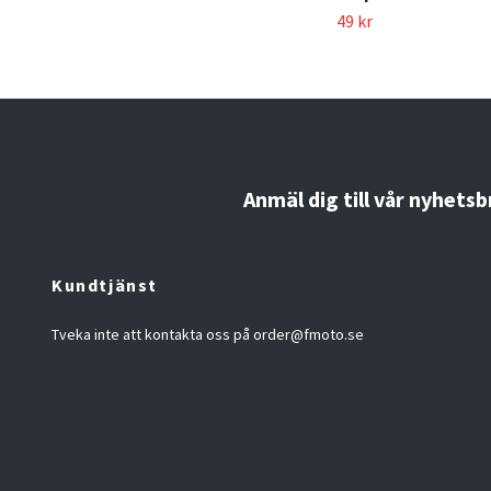
49 kr
Anmäl dig till vår nyhetsb
Kundtjänst
Tveka inte att kontakta oss på
order@fmoto.se