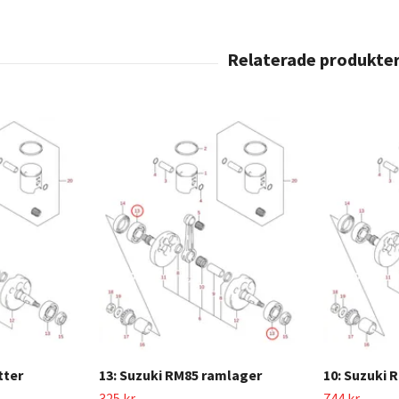
tter
13: Suzuki RM85 ramlager
10: Suzuki 
325 kr
744 kr