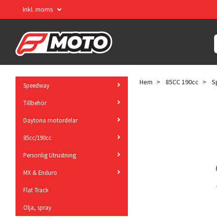
Inkl. moms
Hem
85CC 190cc
S
Speedway
Tillbehör
Daytona motordelar
85cc/190cc
Personlig Utrustning
MX & Enduro
Flat Track
Olja, spray