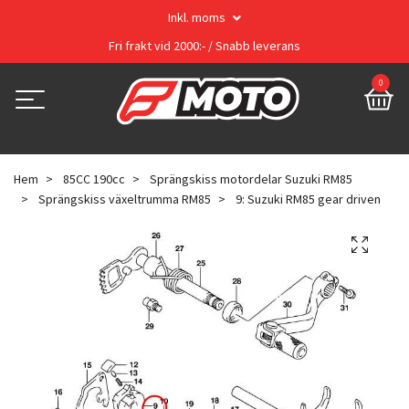
Inkl. moms
Fri frakt vid 2000:- / Snabb leverans
0
Hem
85CC 190cc
Sprängskiss motordelar Suzuki RM85
Sprängskiss växeltrumma RM85
9: Suzuki RM85 gear driven