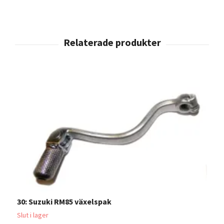
30: Suzuki RM85 växelspak
Slut i lager