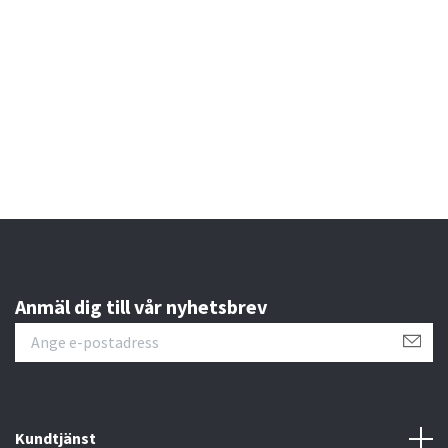
2
3
Anmäl dig till vår nyhetsbrev
Kundtjänst