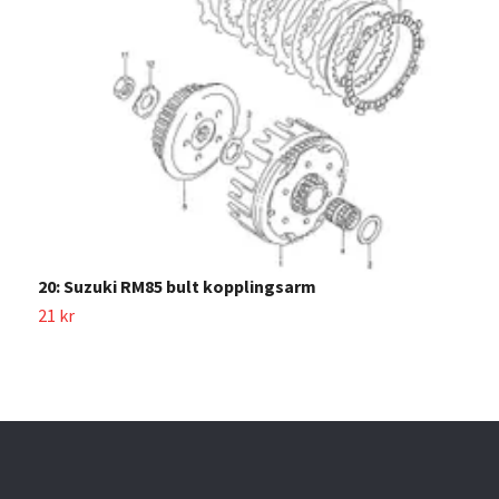
1
2
20: Suzuki RM85 bult kopplingsarm
21 kr