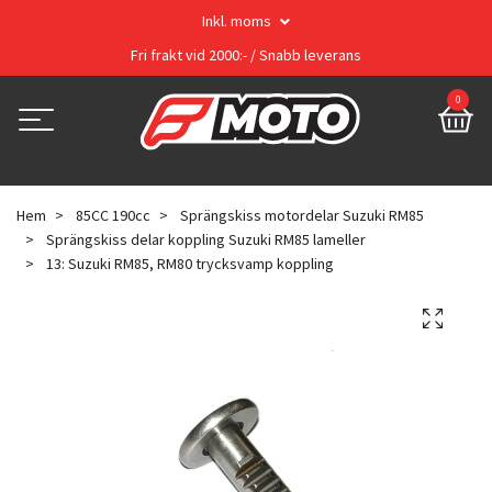
Inkl. moms
Fri frakt vid 2000:- / Snabb leverans
0
Hem
85CC 190cc
Sprängskiss motordelar Suzuki RM85
Sprängskiss delar koppling Suzuki RM85 lameller
13: Suzuki RM85, RM80 trycksvamp koppling