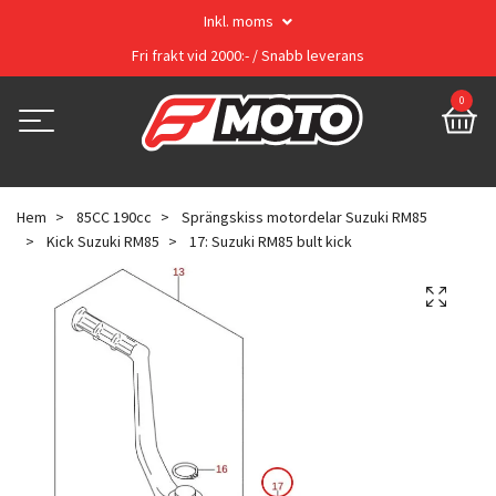
Inkl. moms
Fri frakt vid 2000:- / Snabb leverans
0
Hem
85CC 190cc
Sprängskiss motordelar Suzuki RM85
Kick Suzuki RM85
17: Suzuki RM85 bult kick