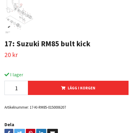
17: Suzuki RM85 bult kick
20 kr
I lager
LÄGG I KORGEN
Artikelnummer:
17-KI-RM85-0150006207
Dela