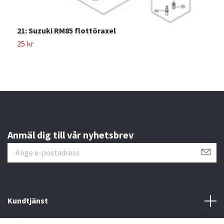
21: Suzuki RM85 flottöraxel
1
25 kr
1
Anmäl dig till vår nyhetsbrev
Kundtjänst