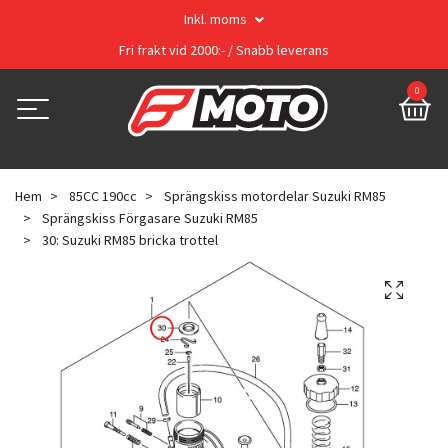
Inkl. moms
Fri frakt vid 2000:- / Snabb leverans
0
Hem
85CC 190cc
Sprängskiss motordelar Suzuki RM85
Sprängskiss Förgasare Suzuki RM85
30: Suzuki RM85 bricka trottel