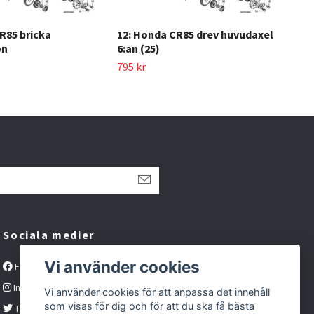
R85 bricka
12: Honda CR85 drev huvudaxel
3: 
on
6:an (25)
1 09
795 kr
Sociala medier
Vi använder cookies
Facebook
Instagram
Vi använder cookies för att anpassa det innehåll
som visas för dig och för att du ska få bästa
Twitter