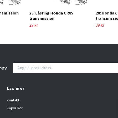
ansmission
25: Låsring Honda CR85
20: Honda C
transmission
transmissi
29 kr
39 kr
rev
Läs mer
Kontakt
Köpvillkor