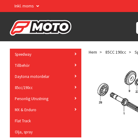
Inkl. moms
Hem
85CC 190cc
S
Speedway
Tillbehör
Daytona motordelar
85cc/190cc
Personlig Utrustning
MX & Enduro
Flat Track
Olja, spray