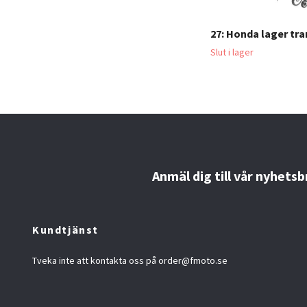
27: Honda lager tr
Slut i lager
Anmäl dig till vår nyhetsb
Kundtjänst
Tveka inte att kontakta oss på
order@fmoto.se