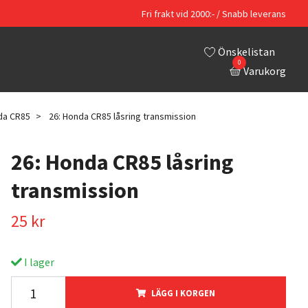
Fri frakt vid 2000:- / Snabb leverans
Önskelistan
0
Varukorg
da CR85
26: Honda CR85 låsring transmission
26: Honda CR85 låsring
transmission
25 kr
I lager
LÄGG I KORGEN