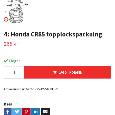
4: Honda CR85 topplockspackning
265 kr
I lager
LÄGG I KORGEN
Artikelnummer:
4-CY-CR85-12251GBFB01
Dela