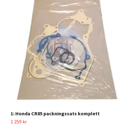
1
5
1: Honda CR85 packningssats komplett
1 259 kr