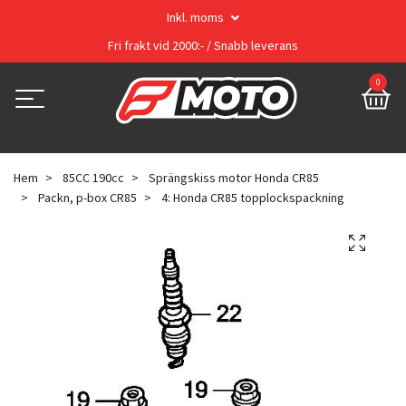
Inkl. moms
Fri frakt vid 2000:- / Snabb leverans
0
Hem
85CC 190cc
Sprängskiss motor Honda CR85
Packn, p-box CR85
4: Honda CR85 topplockspackning