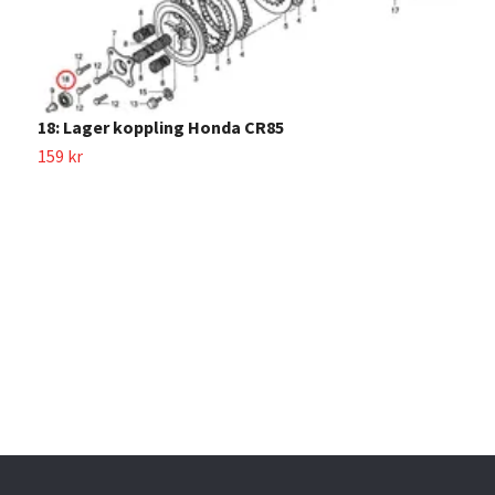
7
9
18: Lager koppling Honda CR85
159 kr