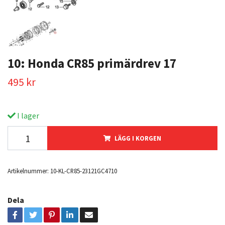
10: Honda CR85 primärdrev 17
495 kr
I lager
LÄGG I KORGEN
Artikelnummer:
10-KL-CR85-23121GC4710
Dela