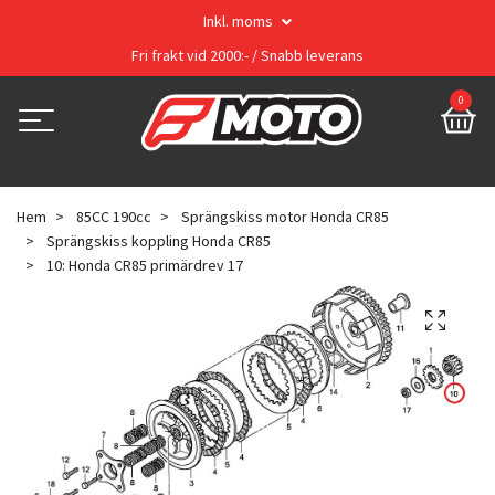
Inkl. moms
Fri frakt vid 2000:- / Snabb leverans
0
Hem
85CC 190cc
Sprängskiss motor Honda CR85
Sprängskiss koppling Honda CR85
10: Honda CR85 primärdrev 17