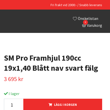
Fri frakt vid 2000:- / Snabb leverans
Önskelistan
0
Varukorg
SM Pro Framhjul 190cc
19x1,40 Blått nav svart fälg
3 695 kr
I lager
LÄGG I KORGEN