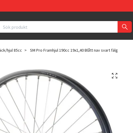
äck/hjul 85cc
SM Pro Framhjul 190cc 19x1,40 Blått nav svart fälg