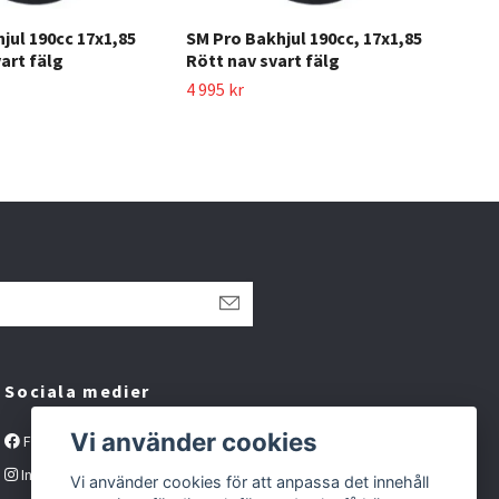
jul 190cc 17x1,85
SM Pro Bakhjul 190cc, 17x1,85
SM 
vart fälg
Rött nav svart fälg
Röt
4 995 kr
3 69
Sociala medier
Vi använder cookies
Facebook
Instagram
Vi använder cookies för att anpassa det innehåll