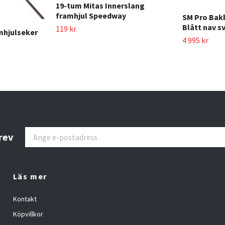
19-tum Mitas Innerslang
framhjul Speedway
SM Pro Bakh
Blått nav s
119 kr
mhjulseker
4 995 kr
rev
Läs mer
Kontakt
Köpvillkor