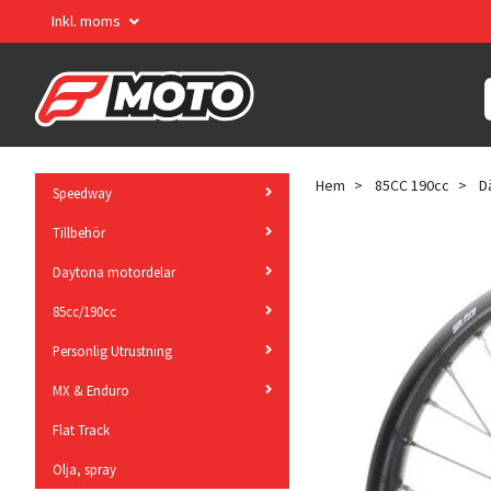
Inkl. moms
Hem
85CC 190cc
D
Speedway
Tillbehör
Daytona motordelar
85cc/190cc
Personlig Utrustning
MX & Enduro
Flat Track
Olja, spray