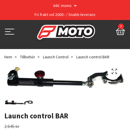
Inkl. moms
Fri frakt vid 2000:- / Snabb leverans
0
Hem
Tillbehör
Launch Control
Launch control BAR
Launch control BAR
2 645 kr