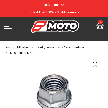
Inkl. moms
Fri frakt vid 2000:- / Snabb leverans
0
Hem
Tillbehör
K-nut , Jet-nut lätta Racingmuttrar
M10 mutter K nut