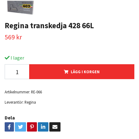
Regina transkedja 428 66L
569 kr
I lager
LÄGG I KORGEN
Artikelnummer:
RE-066
Leverantör:
Regina
Dela