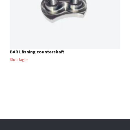
BAR Låsning counterskaft
Slut i lager
F
5