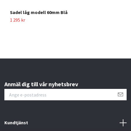
K
Sadel låg modell 60mm Blå
Sl
1 295 kr
Anmäl dig till vår nyhetsbrev
Kundtjänst