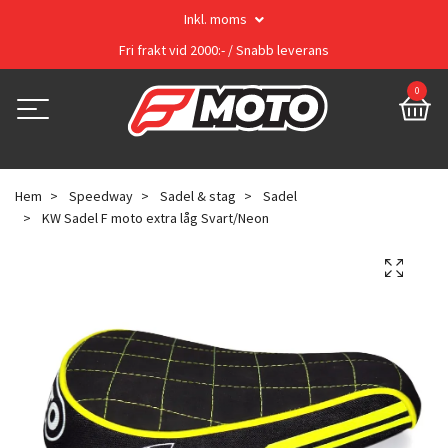
Inkl. moms
Fri frakt vid 2000:- / Snabb leverans
0
Hem
Speedway
Sadel & stag
Sadel
KW Sadel F moto extra låg Svart/Neon