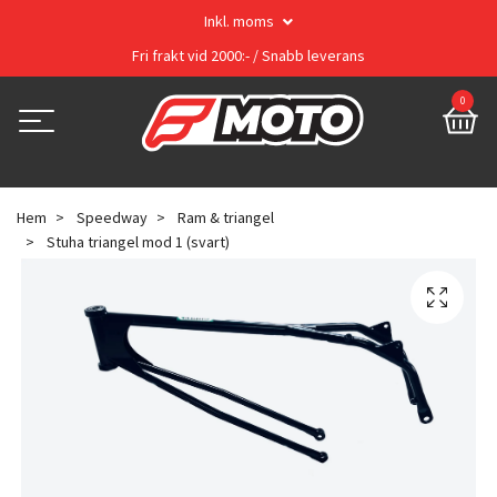
Inkl. moms
Fri frakt vid 2000:- / Snabb leverans
0
Hem
Speedway
Ram & triangel
Stuha triangel mod 1 (svart)