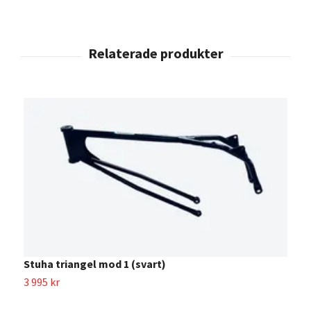
Stuha triangel mod 1 (svart)
S
3 995 kr
3