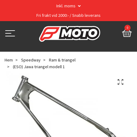
Inkl. moms
Fri frakt vid 2000:- / Snabb leverans
0
Hem
Speedway
Ram & triangel
(ESO) Jawa triangel modell 1