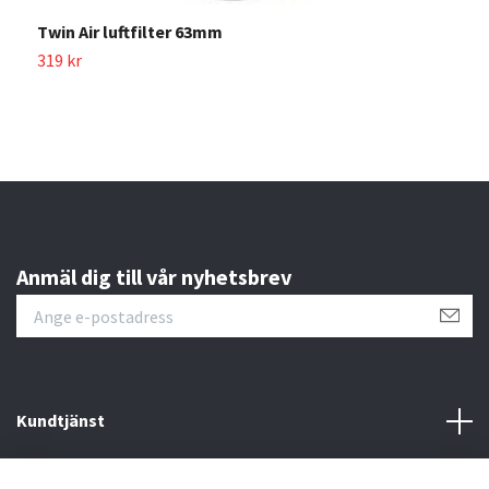
7
Twin Air luftfilter 63mm
319 kr
Anmäl dig till vår nyhetsbrev
Kundtjänst
Läs mer