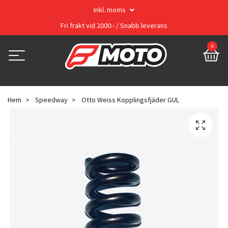
Inkl. moms
Fri frakt vid 2000:- / Snabb leverans
0
Hem
Speedway
Otto Weiss Kopplingsfjäder GUL