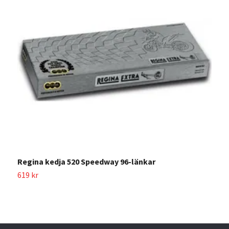
S
Regina kedja 520 Speedway 96-länkar
4
619 kr