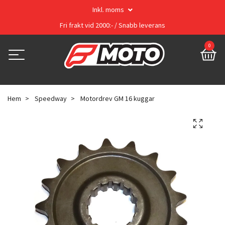
Inkl. moms
Fri frakt vid 2000:- / Snabb leverans
0
Hem
Speedway
Motordrev GM 16 kuggar