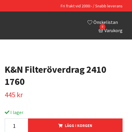
Fri frakt vid 2000:- / Snabb leverans
Önskelistan
0
Varukorg
K&N Filteröverdrag 2410
1760
445 kr
I lager
LÄGG I KORGEN