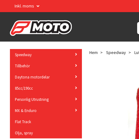
Inkl. moms
Hem
Speedway
Lu
Speedway
Tillbehör
Daytona motordelar
85cc/190cc
Personlig Utrustning
MX & Enduro
Flat Track
Olja, spray