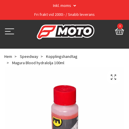
Inkl. moms
Fri frakt vid 2000:- / Snabb leverans
0
Hem
Speedway
Kopplingshandtag
Magura Blood hydralolja 100ml