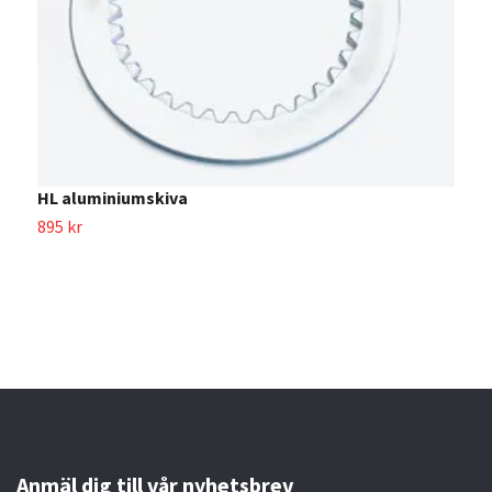
HL aluminiumskiva
895 kr
H
4
Anmäl dig till vår nyhetsbrev