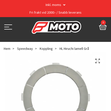
Inkl. moms
Fri frakt vid 2000:- / Snabb leverans
0
Hem
Speedway
Koppling
HL Hiruchi lamell Grå