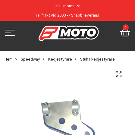
Inkl. moms
Fri frakt vid 2000:- / Snabb leverans
0
Hem
Speedway
Kedjestyrare
Stuha kedjestyrare