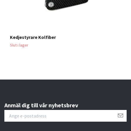
Kedjestyrare Kolfiber
K
Slut i lager
1
Anmäl dig till vår nyhetsbrev