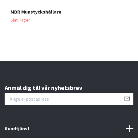
MBR Munstyckshållare
M
Slut i lager
7
Anmäl dig till vår nyhetsbrev
Kundtjänst