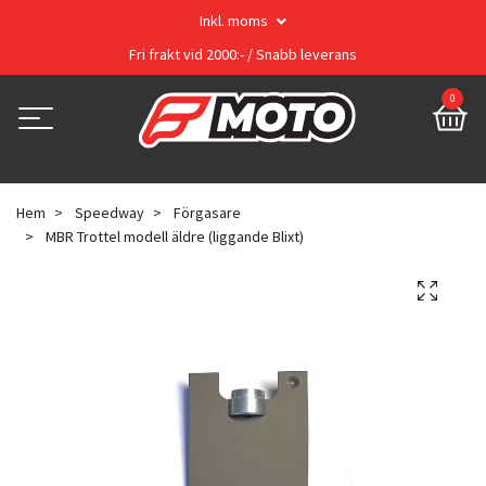
Inkl. moms
Fri frakt vid 2000:- / Snabb leverans
0
Hem
Speedway
Förgasare
MBR Trottel modell äldre (liggande Blixt)