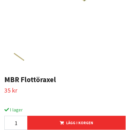
MBR Flottöraxel
35 kr
I lager
LÄGG I KORGEN