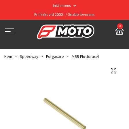
Inkl. moms
Fri frakt vid 2000:- / Snabb leverans
0
Hem
Speedway
Förgasare
MBR Flottöraxel