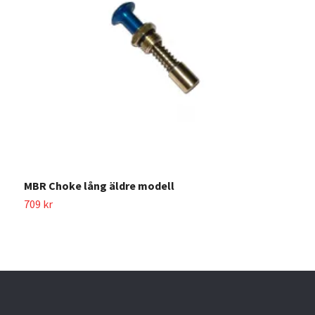
T
1
MBR Choke lång äldre modell
709 kr