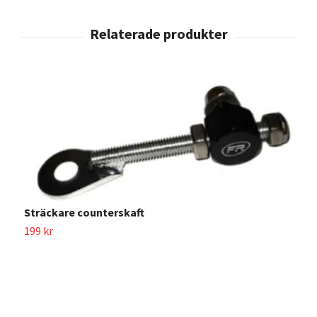
Sträckare counterskaft
199 kr
B
1