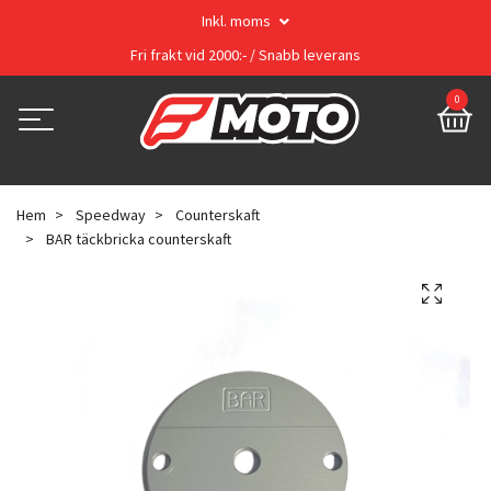
Inkl. moms
Fri frakt vid 2000:- / Snabb leverans
0
Hem
Speedway
Counterskaft
BAR täckbricka counterskaft