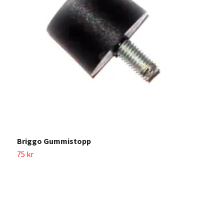
B
6
Briggo Gummistopp
75 kr