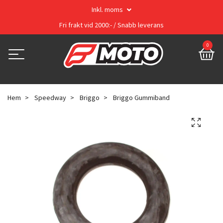
Inkl. moms
Fri frakt vid 2000:- / Snabb leverans
0
Hem
Speedway
Briggo
Briggo Gummiband