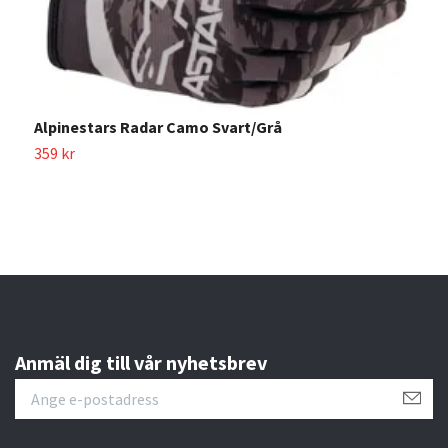
Alpinestars Radar Camo Svart/Grå
359 kr
A
3
Anmäl dig till vår nyhetsbrev