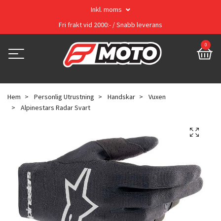
Inkl. moms
Fri frakt vid 2000:- / Snabb leverans
0
Hem
Personlig Utrustning
Handskar
Vuxen
Alpinestars Radar Svart