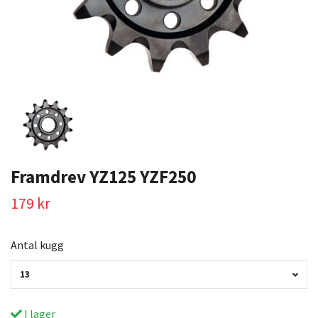
Framdrev YZ125 YZF250
179 kr
Antal kugg
13
I lager