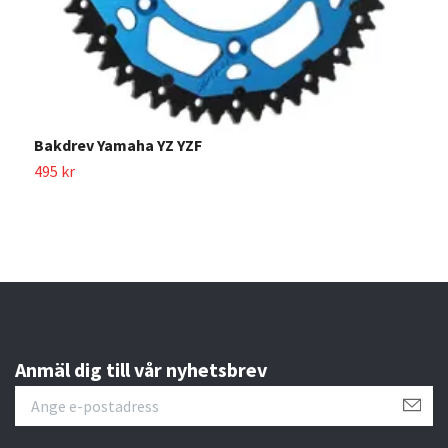
F
1
Bakdrev Yamaha YZ YZF
495 kr
Anmäl dig till vår nyhetsbrev