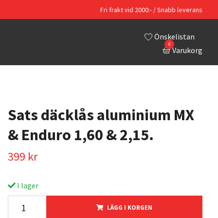
Fri frakt vid 2000:- / Snabb leverans
Önskelistan
0
Varukorg
Sats däcklås aluminium MX
& Enduro 1,60 & 2,15.
399 kr
I lager
LÄGG I KORGEN