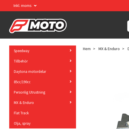
Inkl. moms
Hem
MX & Enduro
Speedway
Tillbehör
Daytona motordelar
85cc/190cc
Personlig Utrustning
MX & Enduro
Flat Track
Olja, spray