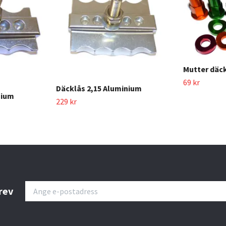
Mutter däc
69 kr
Däcklås 2,15 Aluminium
nium
229 kr
rev