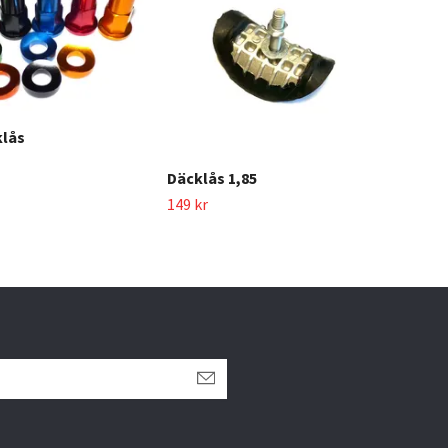
klås
Däcklås 1,85
149 kr