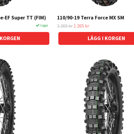
ce-EF Super TT (FIM)
110/90-19 Terra Force MX SM
1 265 kr
1 265 kr
I lager