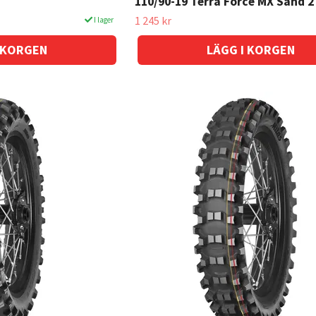
110/90-19 Terra Force MX Sand 2
1 245 kr
I lager