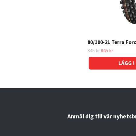
80/100-21 Terra For
845 kr
845 kr
Anmäl dig till vår nyhetsb