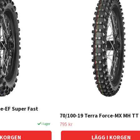
ce-EF Super Fast
70/100-19 Terra Force-MX MH TT
795 kr
I lager