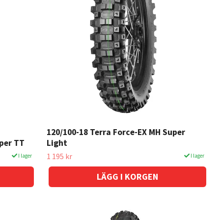
120/100-18 Terra Force-EX MH Super
uper TT
Light
1 195 kr
I lager
I lager