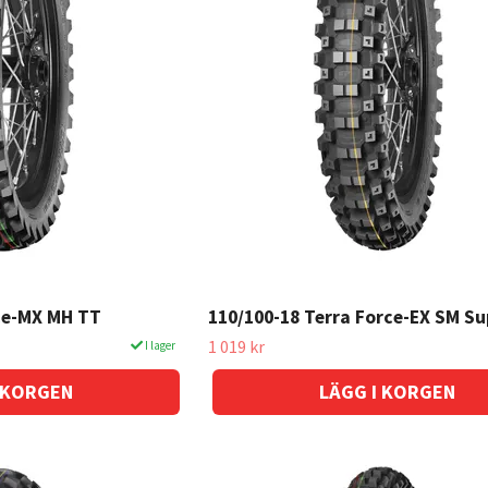
rce-MX MH TT
110/100-18 Terra Force-EX SM S
1 019 kr
I lager