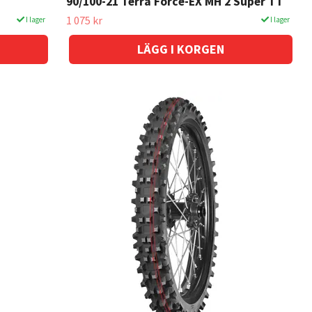
90/100-21 Terra Force-EX MH 2 Super TT
1 075 kr
I lager
I lager