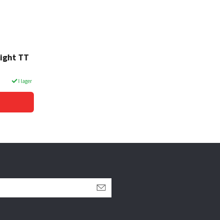
Light TT
I lager