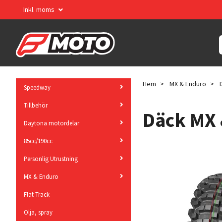
Inkl. moms
Hem
MX & Enduro
D
Speedway
Tillbehör
Däck MX 
Daytona motordelar
85cc/190cc
Personlig Utrustning
MX & Enduro
Flat Track
Olja, spray