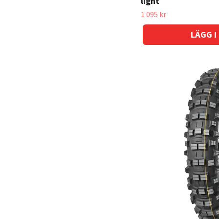
light
1 095 kr