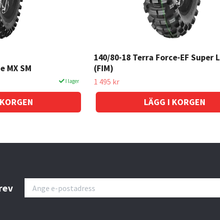
140/80-18 Terra Force-EF Super 
ce MX SM
(FIM)
1 495 kr
I lager
rev