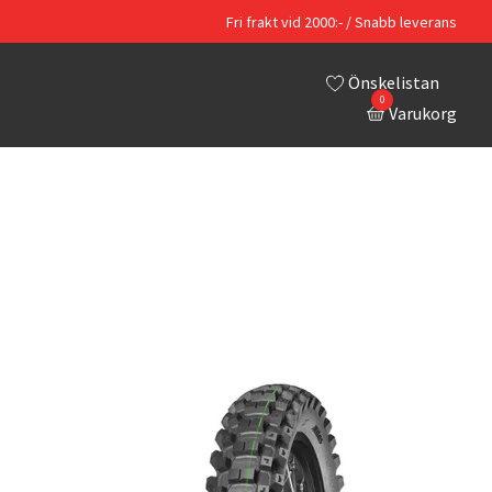
Fri frakt vid 2000:- / Snabb leverans
Önskelistan
0
Varukorg