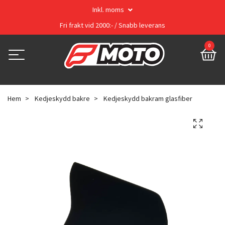
Inkl. moms
Fri frakt vid 2000:- / Snabb leverans
0
Hem
Kedjeskydd bakre
Kedjeskydd bakram glasfiber