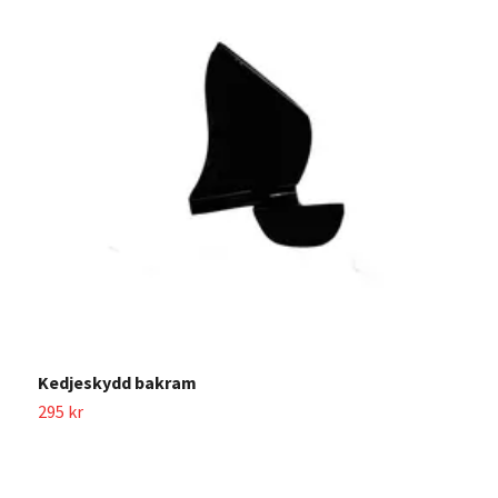
K
6
Kedjeskydd bakram
295 kr