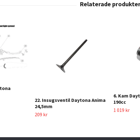
ytona
6. Kam Day
22. Insugsventil Daytona Anima
190cc
24,5mm
1 019 kr
209 kr