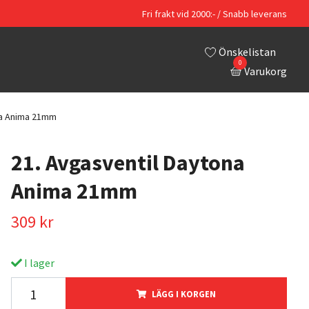
Fri frakt vid 2000:- / Snabb leverans
Önskelistan
0
Varukorg
na Anima 21mm
21. Avgasventil Daytona
Anima 21mm
309 kr
I lager
LÄGG I KORGEN