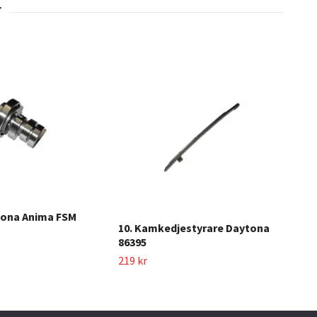
8. 
FSM
tona Anima FSM
10. Kamkedjestyrare Daytona
59 k
86395
219 kr