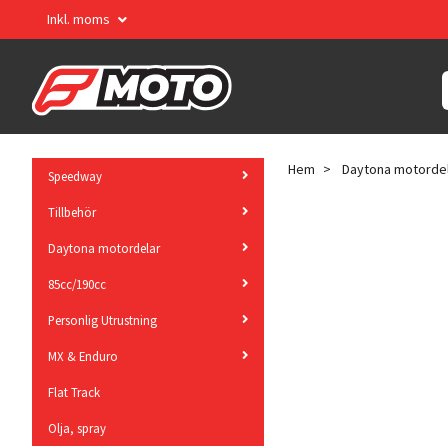
Inkl. moms
Hem
Daytona motorde
Speedway
Tillbehör
Daytona motordelar
85cc/190cc
Personlig Utrustning
MX & Enduro
Flat Track
Olja, spray